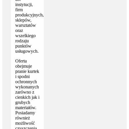
instytucji,
firm
produkcyjnych,
sklepów,
warsztatów
oraz
wszelkiego
rodzaju
punktów
usługowych.
Oferta
obejmuje
pranie kurtek
i spodni
ochronnych
wykonanych
zarówno z
cienkich jak i
grubych
materiałów.
Posiadamy
również
możliwość
czyszczenia