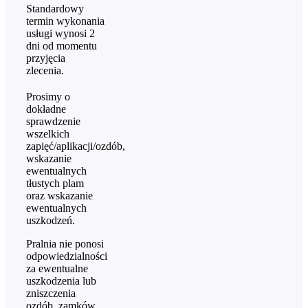
Standardowy
termin wykonania
usługi wynosi 2
dni od momentu
przyjęcia
zlecenia.
Prosimy o
dokładne
sprawdzenie
wszelkich
zapięć/aplikacji/ozdób,
wskazanie
ewentualnych
tłustych plam
oraz wskazanie
ewentualnych
uszkodzeń.
Pralnia nie ponosi
odpowiedzialności
za ewentualne
uszkodzenia lub
zniszczenia
ozdób, zamków,