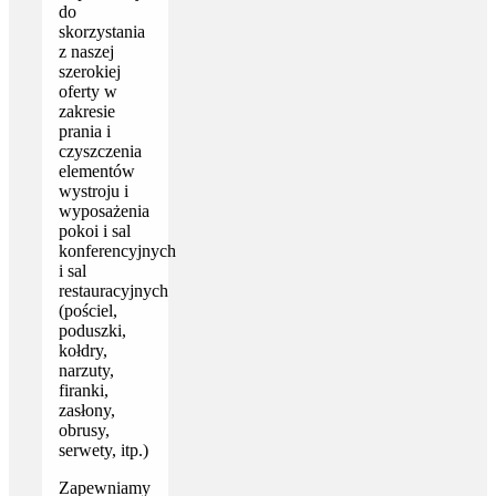
do
skorzystania
z naszej
szerokiej
oferty w
zakresie
prania i
czyszczenia
elementów
wystroju i
wyposażenia
pokoi i sal
konferencyjnych
i sal
restauracyjnych
(pościel,
poduszki,
kołdry,
narzuty,
firanki,
zasłony,
obrusy,
serwety, itp.)
Zapewniamy